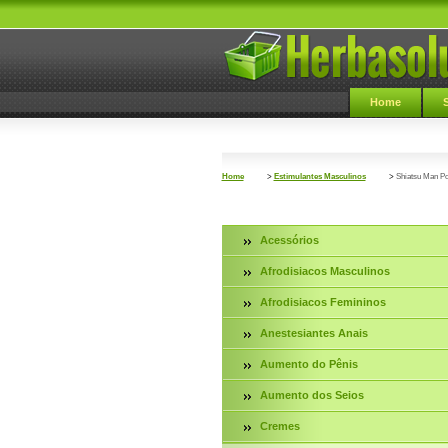
Home
Home
>
Estimulantes Masculinos
>
Shiatsu Man P
Acessórios
Afrodisiacos Masculinos
Afrodisiacos Femininos
Anestesiantes Anais
Aumento do Pênis
Aumento dos Seios
Cremes