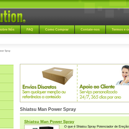
Sobre Nós
FAQ
Como Comprar
Contate-nos
Termos e c
ower Spray
Shiatsu Man Power Spray
Shiatsu Man Power Spray
O que é Shiatsu Spray Potenciador de Ereçã