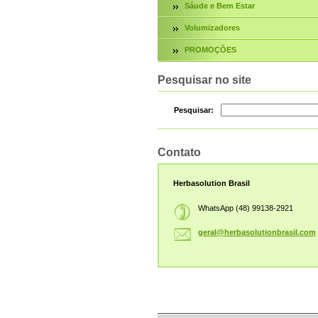
Sáude e Bem Estar
Volumizadores
PROMOÇÕES
Pesquisar no site
Pesquisar:
Contato
Herbasolution Brasil
WhatsApp (48) 99138-2921
geral@he
rbasolut
ionbrasi
l.com