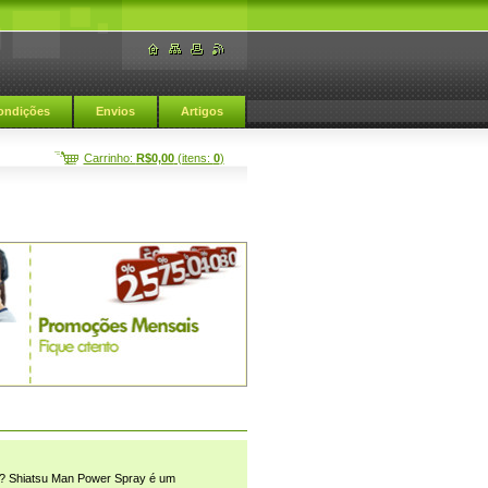
ondições
Envios
Artigos
Carrinho:
R$0,00
(itens:
0
)
o? Shiatsu Man Power Spray é um