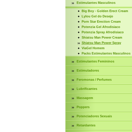
Estimulantes Masculinos
Big Boy - Golden Erect Cream
Lylou Gel do Desejo
Porn Star Erection Cream
Potenzia Gel Afrodisiaco
Potenzia Spray Afrodisiaco
Shiatsu Man Power Cream
Shiatsu Man Power Spray
ViaGel Homem
Packs Estimulantes Masculinos
Estimulantes Femininos
Estimuladores
Feromonas / Perfumes
Lubrificantes
Massagem
Poppers
Potenciadores Sexuais
Retardantes