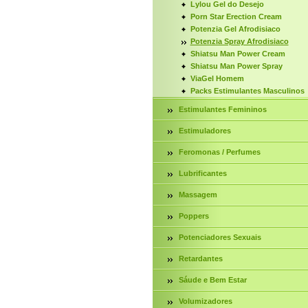
Lylou Gel do Desejo
Porn Star Erection Cream
Potenzia Gel Afrodisiaco
Potenzia Spray Afrodisiaco
Shiatsu Man Power Cream
Shiatsu Man Power Spray
ViaGel Homem
Packs Estimulantes Masculinos
Estimulantes Femininos
Estimuladores
Feromonas / Perfumes
Lubrificantes
Massagem
Poppers
Potenciadores Sexuais
Retardantes
Sáude e Bem Estar
Volumizadores