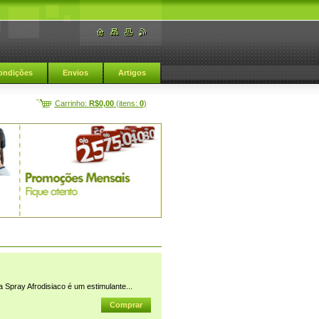
ondições
Envios
Artigos
Carrinho:
R$0,00
(itens:
0
)
 Spray Afrodisiaco é um estimulante...