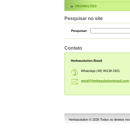
PROMOÇÕES
Pesquisar no site
Pesquisar:
Contato
Herbasolution Brasil
WhatsApp (48) 99138-2921
geral@he
rbasolut
ionbrasi
l.com
Herbasolution © 2026 Todos os direitos re