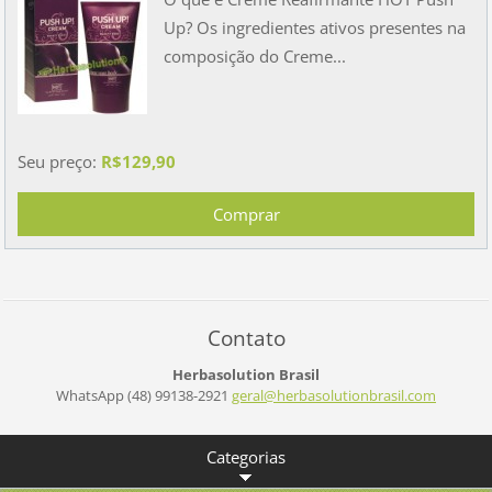
Up? Os ingredientes ativos presentes na
composição do Creme...
Seu preço:
R$129,90
Contato
Herbasolution Brasil
WhatsApp (48) 99138-2921
geral@he
rbasolut
ionbrasi
l.com
Categorias