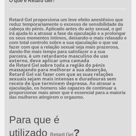
O que é Retard Gel
?
Retard Gel
proporciona um leve efeito anestésico que
reduz temporariamente o excesso de sensibilidade da
cabeça do pénis. Aplicado antes do acto sexual, o gel
irá ajuda-lo a atrasar a fase da ejaculação e a prolongar
os seus momentos íntimos, deixando-o mais relaxado e
com total controlo sobre a sua ejaculação o que vai
fazer com que a relação sexual seja mais prazerosa,
dando-lhe mais tempo para satisfazer o
a sua
é um retardante masculino de uso
parceira.
externo, deve aplicar uma camada
de
sobre toda a região do pénis
Retard
Gel
massajando para melhorar a sua absorção,
Retard
vai fazer com que as suas relações
Gel
sexuais sejam mais intensas e duradouras sem
receio de que terminem depressa.
Ao atrasar a
ejaculação, os homens são capazes de continuar a
proporcionar mais amor que é essencial para a maioria
das mulheres atingirem o orgasmo.
Para que é
utilizado
?
Retard
Gel