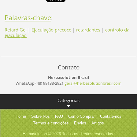
Palavras-chave
:
Retard Gel
|
Ejaculação precoce
|
retardantes
|
controlo da
ejaculação
Contato
Herbasolution Brasil
WhatsApp (48) 99138-2921
geral@he
rbasolut
ionbrasi
l.com
Categorias
Home
Sobre Nós
FAQ
Como Comprar
Contate-nos
Termos e condições
Envios
Artigos
Herbasolution © 2026 Todos os direitos reservados.