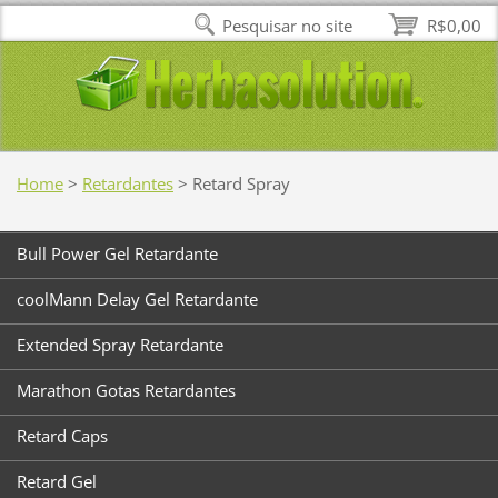
Pesquisar no site
R$0,00
Home
>
Retardantes
>
Retard Spray
Bull Power Gel Retardante
coolMann Delay Gel Retardante
Extended Spray Retardante
Marathon Gotas Retardantes
Retard Caps
Retard Gel