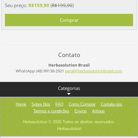
Seu preço:
R$159,90
(
R$199,90
)
Contato
Herbasolution Brasil
WhatsApp (48) 99138-2921
geral@he
rbasolut
ionbrasi
l.com
Categorias
Home
Sobre Nós
FAQ
Como Comprar
Contate-nos
Termos e condições
Envios
Artigos
Herbasolution © 2026 Todos os direitos reservados.
Herbasolution