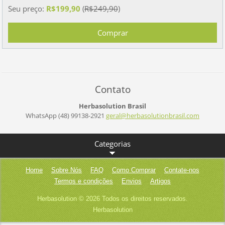
Seu preço:
R$199,90
(
R$249,90
)
Contato
Herbasolution Brasil
WhatsApp (48) 99138-2921
geral@he
rbasolut
ionbrasi
l.com
Categorias
Home
Sobre Nós
FAQ
Como Comprar
Contate-nos
Termos e condições
Envios
Artigos
Herbasolution © 2026 Todos os direitos reservados.
Herbasolution