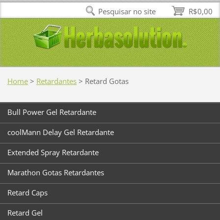
Pesquisar no site
R$0,00
Home
>
Retardantes
>
Retard Gotas
Bull Power Gel Retardante
coolMann Delay Gel Retardante
Extended Spray Retardante
Marathon Gotas Retardantes
Retard Caps
Retard Gel