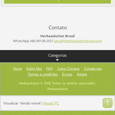
Contato
Herbasolution Brasil
WhatsApp (48) 99138-2921
geral@he
rbasolut
ionbrasi
l.com
Categorias
Home
Sobre Nós
FAQ
Como Comprar
Contate-nos
Termos e condições
Envios
Artigos
Herbasolution © 2026 Todos os direitos reservados.
Herbasolution
Visualizar:
Versão móvel
|
Versão PC