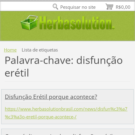
Pesquisar no site
R$0,00
Home
Lista de etiquetas
Palavra-chave: disfunção
erétil
Disfunção Erétil porque acontece?
https://www.herbasolutionbrasil.com/news/disfun%c3%a7
%c3%a3o-eretil-porque-acontece-/