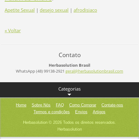
Apetite Sexual
|
desejo sexual
|
afrodisiaco
« Voltar
Contato
Herbasolution Brasil
WhatsApp (48) 99138-2921
geral@he
rbasolut
ionbrasi
l.com
Categorias
Home
Sobre Nós
FAQ
Como Comprar
Contate-nos
Termos e condições
Envios
Artigos
Herbasolution © 2026 Todos os direitos reservados.
Herbasolution