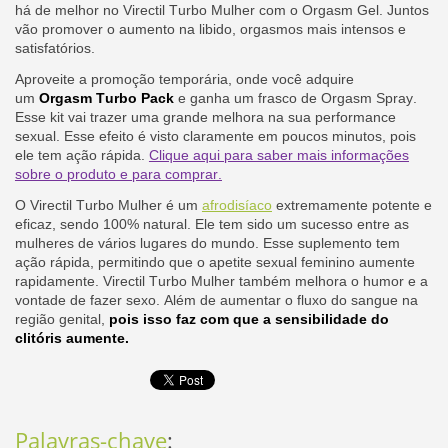
há de melhor no Virectil Turbo Mulher com o Orgasm Gel. Juntos
vão promover o aumento na libido, orgasmos mais intensos e
satisfatórios.
Aproveite a promoção temporária, onde você adquire
um
Orgasm Turbo Pack
e ganha um frasco de Orgasm Spray.
Esse kit vai trazer uma grande melhora na sua performance
sexual. Esse efeito é visto claramente em poucos minutos, pois
ele tem ação rápida.
Clique aqui para saber mais informações
sobre o produto e para comprar.
O Virectil Turbo Mulher é um
afrodisíaco
extremamente potente e
eficaz, sendo 100% natural. Ele tem sido um sucesso entre as
mulheres de vários lugares do mundo. Esse suplemento tem
ação rápida, permitindo que o apetite sexual feminino aumente
rapidamente. Virectil Turbo Mulher também melhora o humor e a
vontade de fazer sexo. Além de aumentar o fluxo do sangue na
região genital,
pois isso faz com que a sensibilidade do
clitóris aumente.
Palavras-chave
: