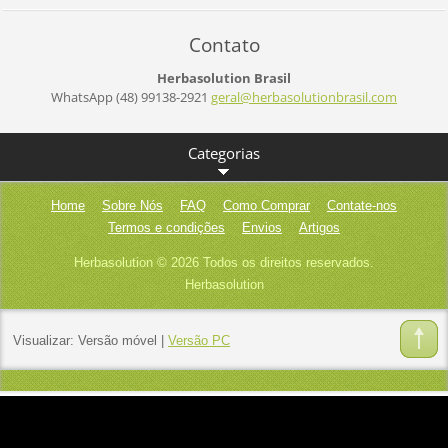
Contato
Herbasolution Brasil
WhatsApp (48) 99138-2921
geral@he
rbasolut
ionbrasi
l.com
Categorias
Home
Sobre Nós
FAQ
Como Comprar
Contate-nos
Termos e condições
Envios
Artigos
Herbasolution © 2026 Todos os direitos reservados.
Herbasolution
Visualizar:
Versão móvel
|
Versão PC