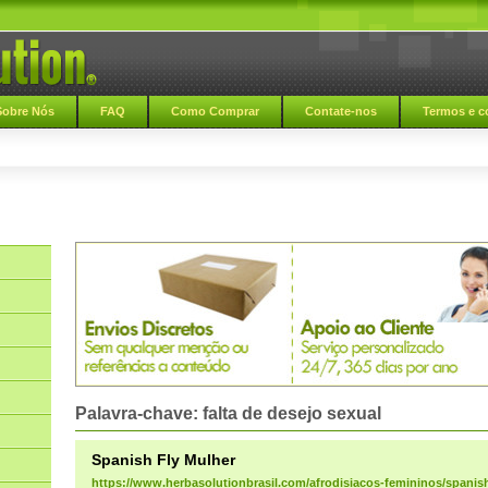
Sobre Nós
FAQ
Como Comprar
Contate-nos
Termos e c
Palavra-chave: falta de desejo sexual
Spanish Fly Mulher
https://www.herbasolutionbrasil.com/afrodisiacos-femininos/spanish