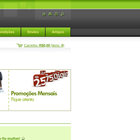
ondições
Envios
Artigos
Carrinho:
R$0,00
(itens:
0
)
-fly-mulher/