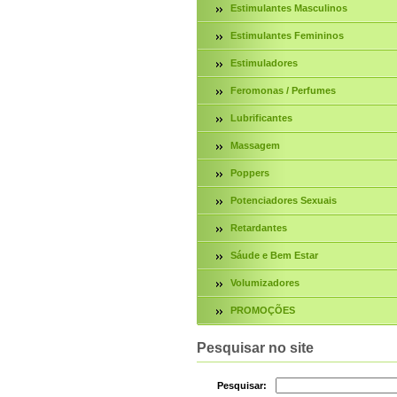
Estimulantes Masculinos
Estimulantes Femininos
Estimuladores
Feromonas / Perfumes
Lubrificantes
Massagem
Poppers
Potenciadores Sexuais
Retardantes
Sáude e Bem Estar
Volumizadores
PROMOÇÕES
Pesquisar no site
Pesquisar: