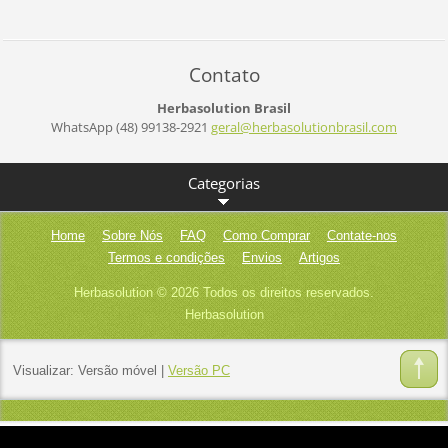
Contato
Herbasolution Brasil
WhatsApp (48) 99138-2921
geral@he
rbasolut
ionbrasi
l.com
Categorias
Home
Sobre Nós
FAQ
Como Comprar
Contate-nos
Termos e condições
Envios
Artigos
Herbasolution © 2026 Todos os direitos reservados.
Herbasolution
Visualizar:
Versão móvel
|
Versão PC