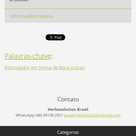
for possível.
Informações básicas
Palavras-chave
:
Estimulador em forma de Boca Vulcan
Contato
Herbasolution Brasil
WhatsApp (48) 99138-2921
geral@he
rbasolut
ionbrasi
l.com
Categorias