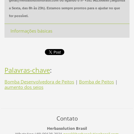
geral@herbasolutionbrasil.com ou ligando o nº +351 962395895 (Segunda
a Sexta, das 8h às 23h). Estamos sempre prontos para o ajudar no que
for possível.
Informações básicas
Palavras-chave
:
Bomba Desenvolvedora de Peitos
|
Bomba de Peitos
|
aumento dos seios
Contato
Herbasolution Brasil
WhatsApp (48) 99138-2921
geral@he
rbasolut
ionbrasi
l.com