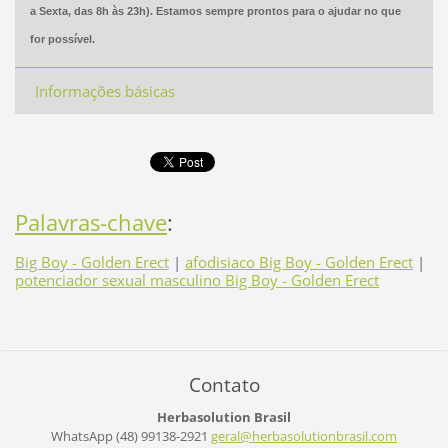
a Sexta, das 8h às 23h). Estamos sempre prontos para o ajudar no que
for possível.
Informações básicas
Palavras-chave
:
Big Boy - Golden Erect
|
afodisiaco Big Boy - Golden Erect
|
potenciador sexual masculino Big Boy - Golden Erect
Contato
Herbasolution Brasil
WhatsApp (48) 99138-2921
geral@he
rbasolut
ionbrasi
l.com