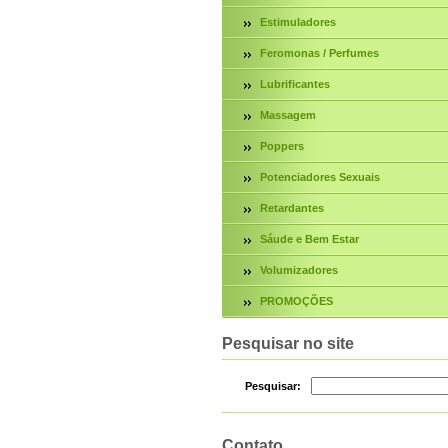
Estimuladores
Feromonas / Perfumes
Lubrificantes
Massagem
Poppers
Potenciadores Sexuais
Retardantes
Sáude e Bem Estar
Volumizadores
PROMOÇÕES
Pesquisar no site
Pesquisar:
Contato