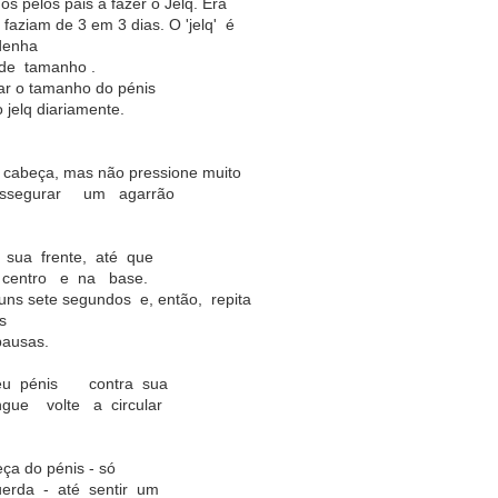
s pelos pais a fazer o Jelq. Era
 faziam de 3 em 3 dias. O 'jelq' é
rdenha
 de tamanho .
ar o tamanho do pénis
jelq diariamente.
a cabeça, mas não pressione muito
 assegurar um agarrão
 sua frente, até que
entro e na base.
ns sete segundos e, então, repita
ês
pausas.
seu pénis contra sua
ue volte a circular
eça do pénis - só
erda - até sentir um