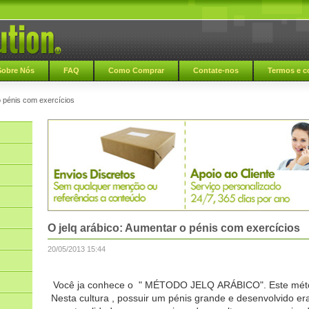
Sobre Nós
FAQ
Como Comprar
Contate-nos
Termos e c
o pénis com exercícios
O jelq arábico: Aumentar o pénis com exercícios
20/05/2013 15:44
Você ja conhece o " MÉTODO JELQ ARÁBICO". Este métod
Nesta cultura , possuir um pénis grande e desenvolvido era