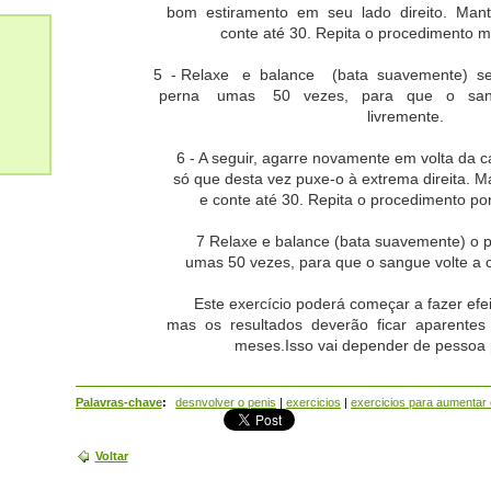
bom estiramento em seu lado direito. Man
conte até 30. Repita o procedimento m
5 - Relaxe e balance (bata suavemente) 
perna umas 50 vezes, para que o sang
livremente.
6 - A seguir, agarre novamente em volta da 
só que desta vez puxe-o à extrema direita. 
e conte até 30. Repita o procedimento po
7 Relaxe e balance (bata suavemente) o 
umas 50 vezes, para que o sangue volte a ci
Este exercício poderá começar a fazer efe
mas os resultados deverão ficar aparente
meses.Isso vai depender de pessoa 
Palavras-chave
:
desnvolver o penis
|
exercicios
|
exercicios para aumentar 
Voltar