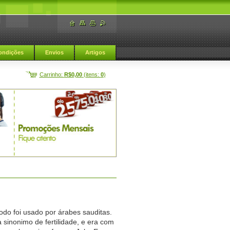
ondições
Envios
Artigos
Carrinho:
R$0,00
(itens:
0
)
o foi usado por árabes sauditas.
 sinonimo de fertilidade, e era com