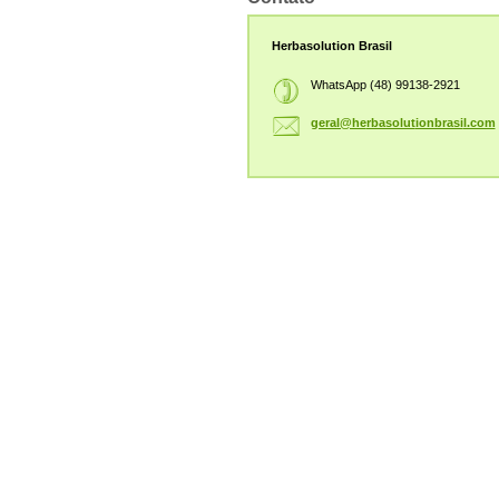
Herbasolution Brasil
WhatsApp (48) 99138-2921
geral@he
rbasolut
ionbrasi
l.com