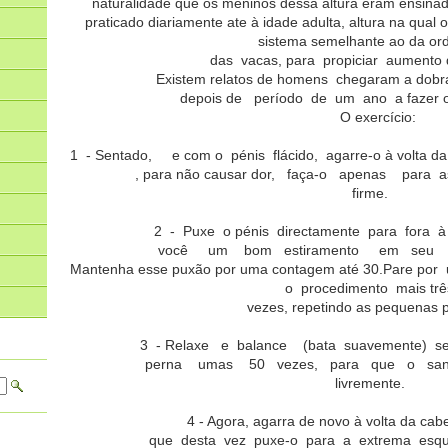
naturalidade que os meninos dessa altura eram ensinado
praticado diariamente ate à idade adulta, altura na qual o
sistema semelhante ao da o
das vacas, para propiciar aumento
Existem relatos de homens chegaram a dobr
depois de período de um ano a fazer o 
O exercício:
1 - Sentado, e com o pénis flácido, agarre-o à volta d
, para não causar dor, faça-o apenas para
firme.
2 - Puxe o pénis directamente para fora à
você um bom estiramento em seu c
Mantenha esse puxão por uma contagem até 30.Pare por u
o procedimento mais tr
vezes, repetindo as pequenas 
3 - Relaxe e balance (bata suavemente) 
perna umas 50 vezes, para que o sang
livremente.
4 - Agora, agarra de novo à volta da cab
que desta vez puxe-o para a extrema esqu