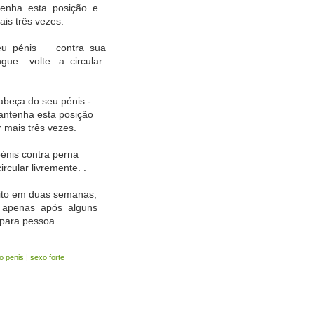
tenha esta posição e
ais três vezes.
seu pénis contra sua
ue volte a circular
cabeça do seu pénis -
Mantenha esta posição
r mais três vezes.
pénis contra perna
rcular livremente. .
ito em duas semanas,
s apenas após alguns
para pessoa.
o penis
|
sexo forte