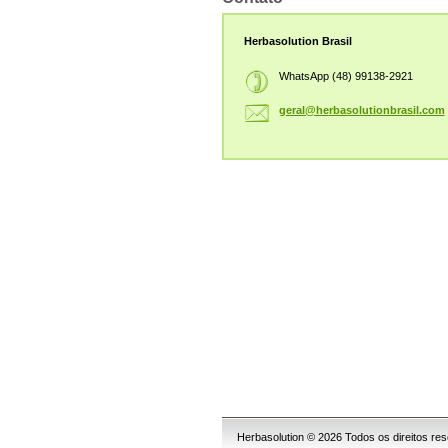
Herbasolution Brasil
WhatsApp (48) 99138-2921
geral@he
rbasolut
ionbrasi
l.com
Herbasolution © 2026 Todos os direitos re