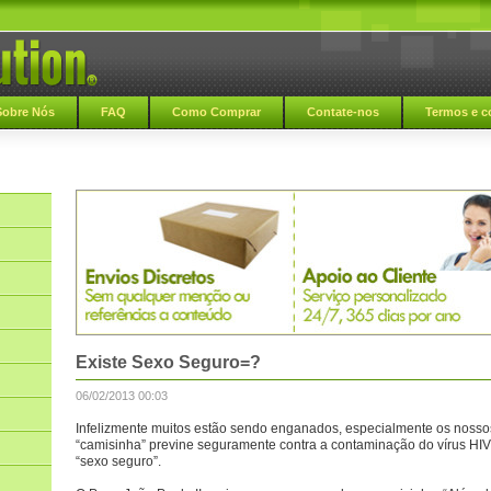
Sobre Nós
FAQ
Como Comprar
Contate-nos
Termos e c
Existe Sexo Seguro=?
06/02/2013 00:03
Infelizmente muitos estão sendo enganados, especialmente os noss
“camisinha” previne seguramente contra a contaminação do vírus HIV 
“sexo seguro”.