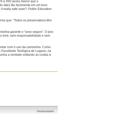
IDS é 450 vezes menor que o
do látex tão facilmente em um bom
t really safe saxe?, Public Education
rma que: “Todos os preservativos têm
isinha garante o “sexo seguro”. O pior,
o livre, sem responsabilidade e sem
cordar com o uso da camisinha. Como
na Faculdade Teológica de Lugano, na
ponha a verdade voltando as costas à
Herbasolution