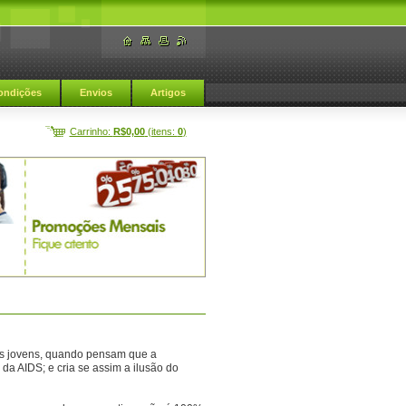
ondições
Envios
Artigos
Carrinho:
R$0,00
(itens:
0
)
os jovens, quando pensam que a
da AIDS; e cria se assim a ilusão do