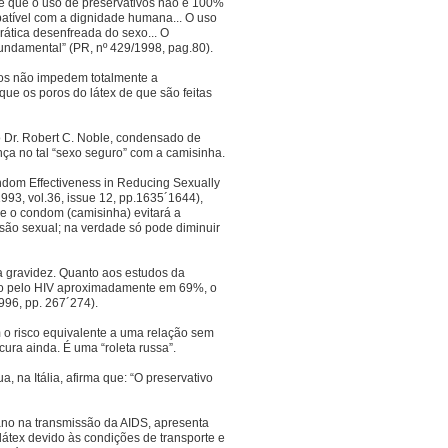
e que o uso de preservativos não é 100%
atível com a dignidade humana... O uso
tica desenfreada do sexo... O
fundamental” (PR, nº 429/1998, pag.80).
os não impedem totalmente a
ue os poros do látex de que são feitas
o Dr. Robert C. Noble, condensado de
ça no tal “sexo seguro” com a camisinha.
ondom Effectiveness in Reducing Sexually
993, vol.36, issue 12, pp.1635´1644),
e o condom (camisinha) evitará a
são sexual; na verdade só pode diminuir
 gravidez. Quanto aos estudos da
ção pelo HIV aproximadamente em 69%, o
96, pp. 267´274).
m o risco equivalente a uma relação sem
ura ainda. É uma “roleta russa”.
 na Itália, afirma que: “O preservativo
ano na transmissão da AIDS, apresenta
 látex devido às condições de transporte e