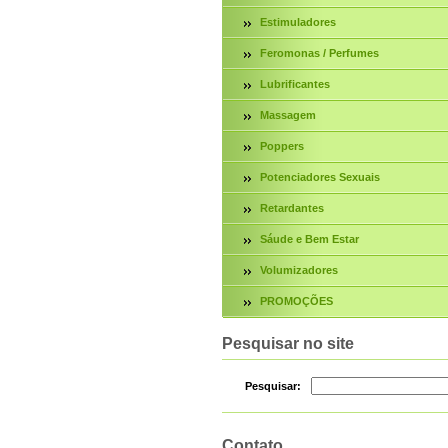
Estimuladores
Feromonas / Perfumes
Lubrificantes
Massagem
Poppers
Potenciadores Sexuais
Retardantes
Sáude e Bem Estar
Volumizadores
PROMOÇÕES
Pesquisar no site
Pesquisar:
Contato