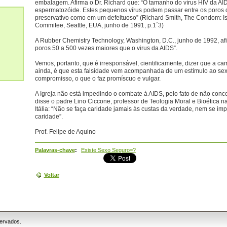
embalagem. Afirma o Dr. Richard que: “O tamanho do vírus HIV da A
espermatozóide. Estes pequenos vírus podem passar entre os poros 
preservativo como em um defeituoso” (Richard Smith, The Condom: Is i
Commitee, Seattle, EUA, junho de 1991, p.1´3)
A Rubber Chemistry Technology, Washington, D.C., junho de 1992, afi
poros 50 a 500 vezes maiores que o virus da AIDS”.
Vemos, portanto, que é irresponsável, cientificamente, dizer que a cam
ainda, é que esta falsidade vem acompanhada de um estímulo ao sex
compromisso, o que o faz promíscuo e vulgar.
A Igreja não está impedindo o combate à AIDS, pelo fato de não con
disse o padre Lino Ciccone, professor de Teologia Moral e Bioética 
Itália: “Não se faça caridade jamais às custas da verdade, nem se im
caridade”.
Prof. Felipe de Aquino
Palavras-chave
:
Existe Sexo Seguro=?
Voltar
servados.