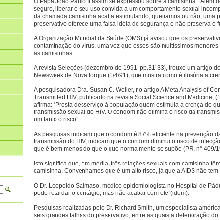
O Papa João Paulo II assim se expressou sobre a camisinha: “Além d
seguro, liberar o seu uso convida a um comportamento sexual incomp
da chamada camisinha acaba estimulando, queiramos ou não, uma prá
preservativo oferece uma falsa idéia de segurança e não preserva o 
A Organização Mundial da Saúde (OMS) já avisou que os preservativ
contaminação do vírus, uma vez que esses são muitíssimos menores q
as camisinhas.
A revista Seleções (dezembro de 1991, pp.31´33), trouxe um artigo d
Newsweek de Nova Iorque (1/4/91), que mostra como é ilusória a cren
A pesquisadora Dra. Susan C. Weller, no artigo A Meta Analysis of C
Transmitted HIV, publicado na revista Social Science and Medicine, (1
afirma: “Presta desserviço à população quem estimula a crença de qu
transmissão sexual do HIV. O condom não elimina o risco da transmis
um tanto o risco”.
As pesquisas indicam que o condom é 87% eficiente na prevenção da
transmissão do HIV, indicam que o condom diminui o risco de infec
que é bem menos do que o que normalmente se supõe (PR, n° 409/19
Isto significa que, em média, três relações sexuais com camisinha tê
camisinha. Convenhamos que é um alto risco, já que a AIDS não tem c
O Dr. Leopoldo Salmaso, médico epidemiologista no Hospital de Pádua,
pode retardar o contágio, mas não acabar com ele”(idem).
Pesquisas realizadas pelo Dr. Richard Smith, um especialista americ
seis grandes falhas do preservativo, entre as quais a deterioração do