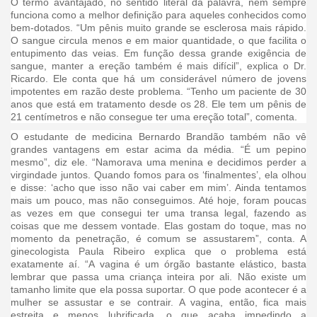
O termo avantajado, no sentido literal da palavra, nem sempre
funciona como a melhor definição para aqueles conhecidos como
bem-dotados. “Um pênis muito grande se esclerosa mais rápido.
O sangue circula menos e em maior quantidade, o que facilita o
entupimento das veias. Em função dessa grande exigência de
sangue, manter a ereção também é mais difícil”, explica o Dr.
Ricardo. Ele conta que há um considerável número de jovens
impotentes em razão deste problema. “Tenho um paciente de 30
anos que está em tratamento desde os 28. Ele tem um pênis de
21 centímetros e não consegue ter uma ereção total”, comenta.
O estudante de medicina Bernardo Brandão também não vê
grandes vantagens em estar acima da média. “É um pepino
mesmo”, diz ele. “Namorava uma menina e decidimos perder a
virgindade juntos. Quando fomos para os ‘finalmentes’, ela olhou
e disse: ‘acho que isso não vai caber em mim’. Ainda tentamos
mais um pouco, mas não conseguimos. Até hoje, foram poucas
as vezes em que consegui ter uma transa legal, fazendo as
coisas que me dessem vontade. Elas gostam do toque, mas no
momento da penetração, é comum se assustarem”, conta. A
ginecologista Paula Ribeiro explica que o problema está
exatamente aí. “A vagina é um órgão bastante elástico, basta
lembrar que passa uma criança inteira por ali. Não existe um
tamanho limite que ela possa suportar. O que pode acontecer é a
mulher se assustar e se contrair. A vagina, então, fica mais
estreita e menos lubrificada, o que acaba impedindo a