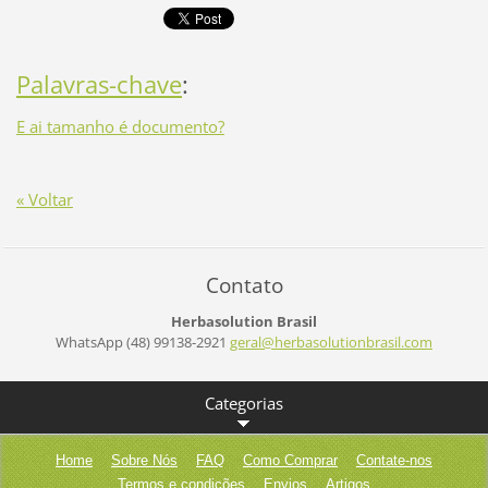
Palavras-chave
:
E ai tamanho é documento?
« Voltar
Contato
Herbasolution Brasil
WhatsApp (48) 99138-2921
geral@he
rbasolut
ionbrasi
l.com
Categorias
Home
Sobre Nós
FAQ
Como Comprar
Contate-nos
Termos e condições
Envios
Artigos