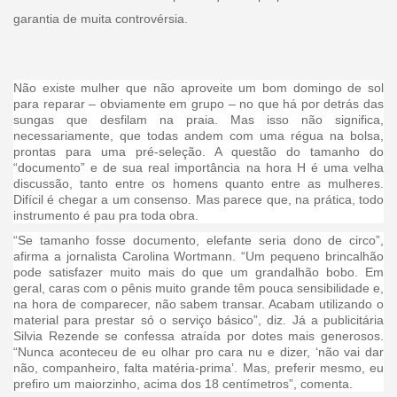
garantia de muita controvérsia.
Não existe mulher que não aproveite um bom domingo de sol
para reparar – obviamente em grupo – no que há por detrás das
sungas que desfilam na praia. Mas isso não significa,
necessariamente, que todas andem com uma régua na bolsa,
prontas para uma pré-seleção. A questão do tamanho do
“documento” e de sua real importância na hora H é uma velha
discussão, tanto entre os homens quanto entre as mulheres.
Difícil é chegar a um consenso. Mas parece que, na prática, todo
instrumento é pau pra toda obra.
“Se tamanho fosse documento, elefante seria dono de circo”,
afirma a jornalista Carolina Wortmann. “Um pequeno brincalhão
pode satisfazer muito mais do que um grandalhão bobo. Em
geral, caras com o pênis muito grande têm pouca sensibilidade e,
na hora de comparecer, não sabem transar. Acabam utilizando o
material para prestar só o serviço básico”, diz. Já a publicitária
Silvia Rezende se confessa atraída por dotes mais generosos.
“Nunca aconteceu de eu olhar pro cara nu e dizer, ‘não vai dar
não, companheiro, falta matéria-prima’. Mas, preferir mesmo, eu
prefiro um maiorzinho, acima dos 18 centímetros”, comenta.