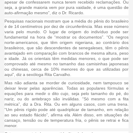
apesar de confessarem nunca terem recebido reclamações. Ou
seja, a grande maioria vem por pura vaidade, é uma questão de
auto-afirmação mesmo”, diz o Dr. Ricardo.
Pesquisas nacionais mostram que a média do pênis do brasileiro
é de 14 centímetros por dez de circunferência. Mas esse número
varia pelo mundo. O lugar de origem do indivíduo pode ser
fundamental na hora de “mostrar os documentos”. “Os negros
norte-americanos, que têm origem nigeriana, ao contrário dos
brasileiros, que são descendentes de senegaleses, têm o pênis
avantajado em comparação com brancos de mesma altura, peso
e idade. Já os orientais têm medidas menores, o que pode ser
comprovado até mesmo no tamanho das camisinhas japonesas
ou chinesas, cerca de 10% menores do que as utilizadas por
aqui”, diz a sexóloga Rita Carvalho.
Mas não adianta se morder de curiosidade, nem tampouco se
deixar levar pelas aparências. Todas as populares fórmulas e
equações para medir o dito cujo, seja pelo tamanho do pé, do
nariz, ou do antebraço são inválidas. “Só mesmo com a fita
métrica”, diz a Dra. Rita. Ou em alguns casos, com uma trena.
“Um pênis rígido pode até quadriplicar de tamanho, em relação
ao seu estado flácido”, afirma ela. Além disso, em situações de
cansaço, tensão ou de temperatura fria, o pênis se retrai e fica
menor.