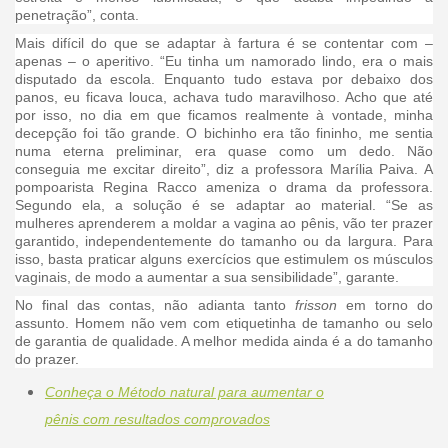
penetração”, conta.
Mais difícil do que se adaptar à fartura é se contentar com –
apenas – o aperitivo. “Eu tinha um namorado lindo, era o mais
disputado da escola. Enquanto tudo estava por debaixo dos
panos, eu ficava louca, achava tudo maravilhoso. Acho que até
por isso, no dia em que ficamos realmente à vontade, minha
decepção foi tão grande. O bichinho era tão fininho, me sentia
numa eterna preliminar, era quase como um dedo. Não
conseguia me excitar direito”, diz a professora Marília Paiva. A
pompoarista Regina Racco ameniza o drama da professora.
Segundo ela, a solução é se adaptar ao material. “Se as
mulheres aprenderem a moldar a vagina ao pênis, vão ter prazer
garantido, independentemente do tamanho ou da largura. Para
isso, basta praticar alguns exercícios que estimulem os músculos
vaginais, de modo a aumentar a sua sensibilidade”, garante.
No final das contas, não adianta tanto
frisson
em torno do
assunto. Homem não vem com etiquetinha de tamanho ou selo
de garantia de qualidade. A melhor medida ainda é a do tamanho
do prazer.
Conheça o Método natural para aumentar o
pênis com resultados comprovados