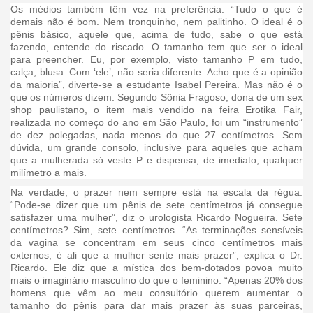
Os médios também têm vez na preferência. “Tudo o que é
demais não é bom. Nem tronquinho, nem palitinho. O ideal é o
pênis básico, aquele que, acima de tudo, sabe o que está
fazendo, entende do riscado. O tamanho tem que ser o ideal
para preencher. Eu, por exemplo, visto tamanho P em tudo,
calça, blusa. Com ‘ele’, não seria diferente. Acho que é a opinião
da maioria”, diverte-se a estudante Isabel Pereira. Mas não é o
que os números dizem. Segundo Sônia Fragoso, dona de um sex
shop paulistano, o item mais vendido na feira Erotika Fair,
realizada no começo do ano em São Paulo, foi um “instrumento”
de dez polegadas, nada menos do que 27 centímetros. Sem
dúvida, um grande consolo, inclusive para aqueles que acham
que a mulherada só veste P e dispensa, de imediato, qualquer
milímetro a mais.
Na verdade, o prazer nem sempre está na escala da régua.
“Pode-se dizer que um pênis de sete centímetros já consegue
satisfazer uma mulher”, diz o urologista Ricardo Nogueira. Sete
centímetros? Sim, sete centímetros. “As terminações sensíveis
da vagina se concentram em seus cinco centímetros mais
externos, é ali que a mulher sente mais prazer”, explica o Dr.
Ricardo. Ele diz que a mística dos bem-dotados povoa muito
mais o imaginário masculino do que o feminino. “Apenas 20% dos
homens que vêm ao meu consultório querem aumentar o
tamanho do pênis para dar mais prazer às suas parceiras,