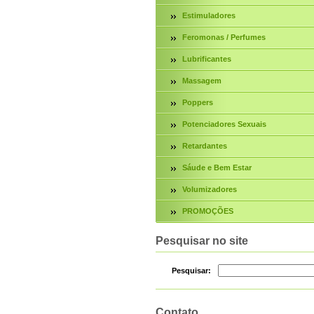
Estimuladores
Feromonas / Perfumes
Lubrificantes
Massagem
Poppers
Potenciadores Sexuais
Retardantes
Sáude e Bem Estar
Volumizadores
PROMOÇÕES
Pesquisar no site
Pesquisar:
Contato