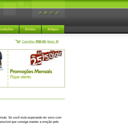
ondições
Envios
Artigos
Carrinho:
R$0,00
(itens:
0
)
ímulo. Se você está esperando ter sexo com
possível que consiga manter a ereção pelo