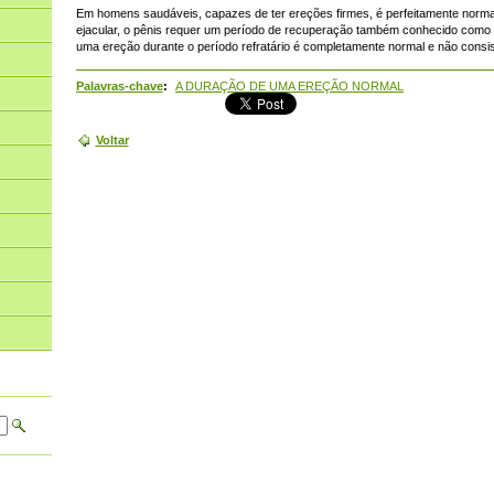
Em homens saudáveis, capazes de ter ereções firmes, é perfeitamente norma
ejacular, o pênis requer um período de recuperação também conhecido como "p
uma ereção durante o período refratário é completamente normal e não consi
Palavras-chave
:
A DURAÇÃO DE UMA EREÇÃO NORMAL
Voltar