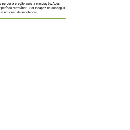
l perder a ereção após a ejaculação. Após
eríodo refratário" . Ser incapaz de conseguir
ste um caso de impotência.